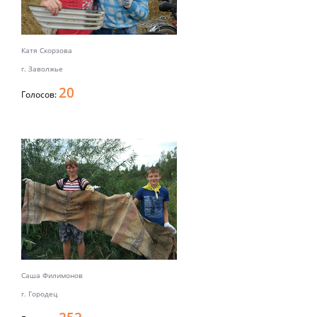
Катя Скорзова
г. Заволжье
20
Голосов:
Саша Филимонов
г. Городец