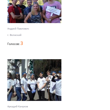
Андрей Павлович
г. Волжский
3
Голосов:
Аркадий Кануков