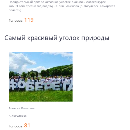
Поощрительный приз за активное участие в акции и фотоконкурсе
«оБЕРЕГАй» третий год подряд - Юлия Баженова (г. Жигулёвск, Самарская
область)
119
Голосов:
Самый красивый уголок природы
Алексей Кочетков
г. Жигулевск
81
Голосов: