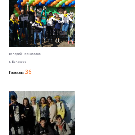
Валерий Черноталов
г. Балаково
36
Голосов: