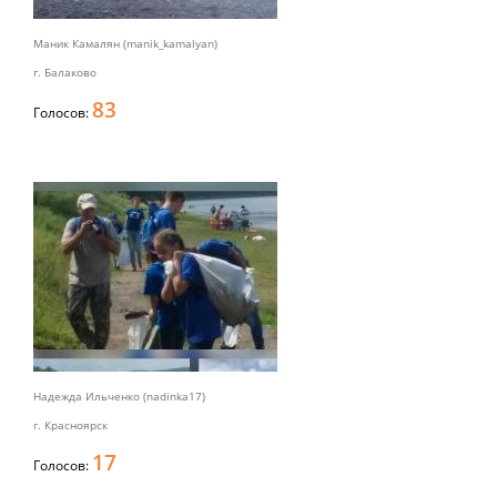
Маник Камалян (manik_kamalyan)
г. Балаково
83
Голосов:
Надежда Ильченко (nadinka17)
г. Красноярск
17
Голосов: