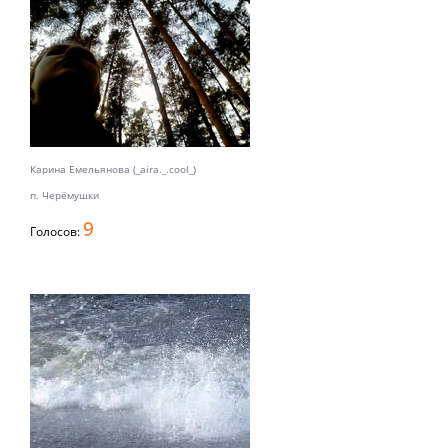
Карина Емельянова (_aira._.cool_)
п. Черёмушки
9
Голосов: