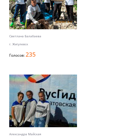
Светлана Балабаева
г. Жигулевск
235
Голосов:
Александра Майская