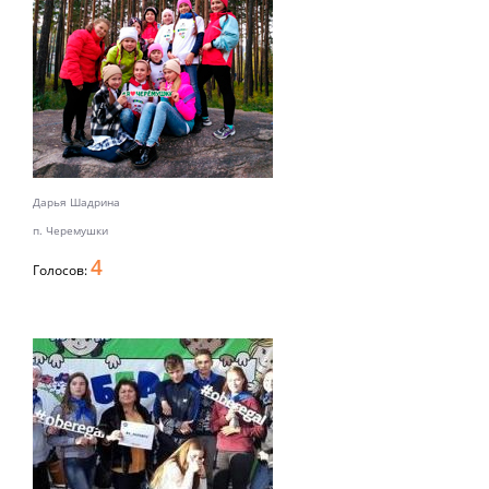
Дарья Шадрина
п. Черемушки
4
Голосов: