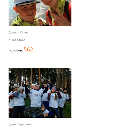
Даниил Огнев
г. Заволжье
562
Голосов:
Данил Ермошин