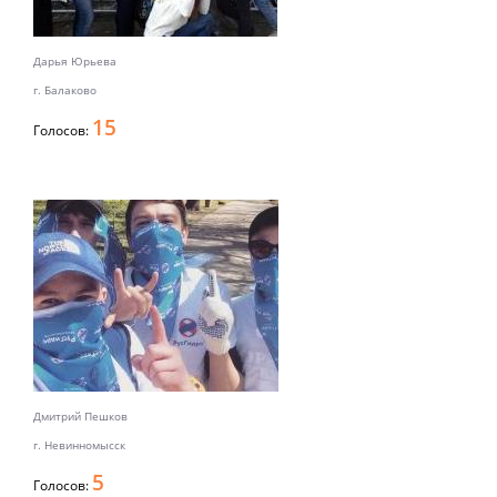
Дарья Юрьева
г. Балаково
15
Голосов:
Дмитрий Пешков
г. Невинномысск
5
Голосов: