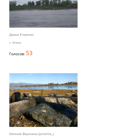
Дарья Егоренко
г. Углич
53
Голосов:
Евгения Воронина (pchelita_)