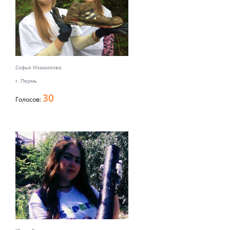
Софья Измаилова
г. Пермь
30
Голосов: