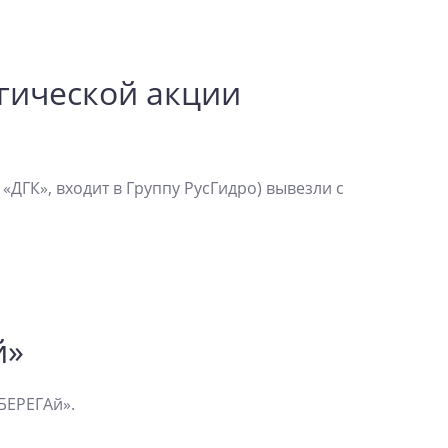
огической акции
ДГК», входит в Группу РусГидро) вывезли с
й»
БЕРЕГАй».