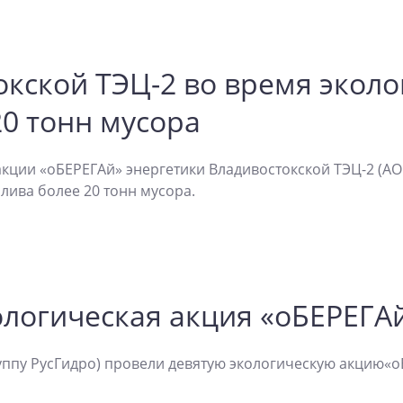
окской ТЭЦ-2 во время экол
0 тонн мусора
кции «оБЕРЕГАй» энергетики Владивостокской ТЭЦ-2 (АО «
лива более 20 тонн мусора.
логическая акция «оБЕРЕГА
уппу РусГидро) провели девятую экологическую акцию«о